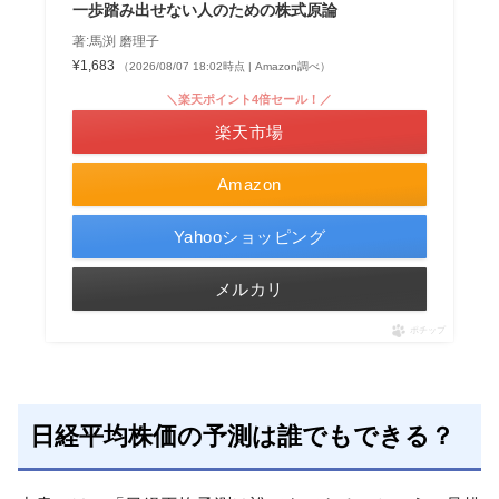
一歩踏み出せない人のための株式原論
著:馬渕 磨理子
¥1,683
（2026/08/07 18:02時点 | Amazon調べ）
＼楽天ポイント4倍セール！／
楽天市場
Amazon
Yahooショッピング
メルカリ
ポチップ
日経平均株価の予測は誰でもできる？