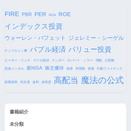
FIRE
PER
ROE
PBR
ROA
インデックス投資
ウォーレン・バフェット
ジェレミー・シーゲル
バブル経済
バリュー投資
テンプルトン卿
ピーター・リンチ
マクロ経済
マンガー
ロバート・シラー
増配
小型株
新NISA
株主優待
投資メンタル
為替
米国株
老後
行動ファイナンス
魔法の公式
高配当
財務諸表
邱永漢
金利
金投資
書籍紹介
未分類