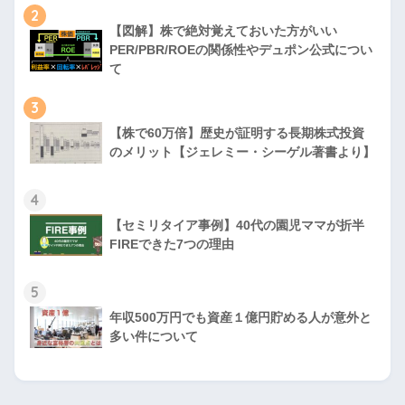
2
【図解】株で絶対覚えておいた方がいい
PER/PBR/ROEの関係性やデュポン公式につい
て
3
【株で60万倍】歴史が証明する長期株式投資
のメリット【ジェレミー・シーゲル著書より】
4
【セミリタイア事例】40代の園児ママが折半
FIREできた7つの理由
5
年収500万円でも資産１億円貯める人が意外と
多い件について