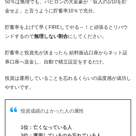
50％は無理でも、バビロンの大富豪が「収入の1/10を貯
金せよ」と言うように貯蓄率10％で充分。
貯蓄率を上げて早くFIREしてやる～！と頑張るとリバウ
ンドするので
無理しない割合
にしてください。
貯蓄率と投資先が決まったら 給料振込口座からネット証
券口座へ送金し、自動で積立設定をするだけ。
投資は運用していることを忘れるくらいの温度感が成功し
やすいです。
投資成績のよかった人の属性
1位：亡くなっている人
2位：運用しているのを忘れている人