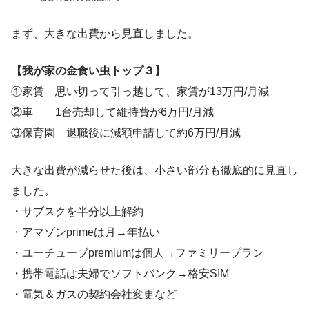
まず、大きな出費から見直しました。
【我が家の金食い虫トップ３】
①家賃 思い切って引っ越して、家賃が13万円/月減
②車 1台売却して維持費が6万円/月減
③保育園 退職後に減額申請して約6万円/月減
大きな出費が減らせた後は、小さい部分も徹底的に見直し
ました。
・サブスクを半分以上解約
・アマゾンprimeは月→年払い
・ユーチューブpremiumは個人→ファミリープラン
・携帯電話は夫婦でソフトバンク→格安SIM
・電気＆ガスの契約会社変更など