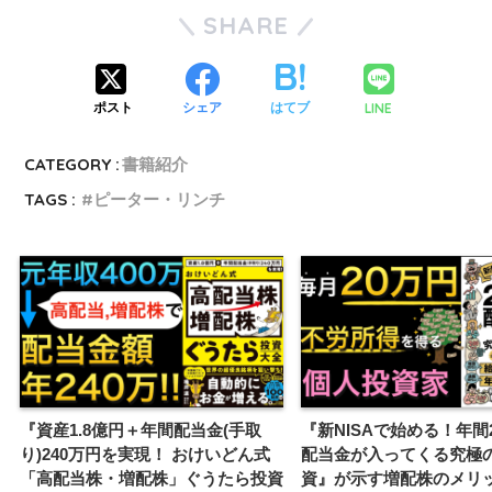
SHARE
LINE
ポスト
シェア
はてブ
CATEGORY :
書籍紹介
TAGS :
ピーター・リンチ
『資産1.8億円＋年間配当金(手取
『新NISAで始める！年間
り)240万円を実現！ おけいどん式
配当金が入ってくる究極
「高配当株・増配株」ぐうたら投資
資』が示す増配株のメリ