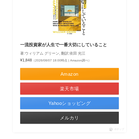
一流投資家が人生で一番大切にしていること
著:ウィリアム グリーン, 翻訳:依田 光江
¥1,848
（2026/08/07 18:00時点 | Amazon調べ）
Amazon
楽天市場
Yahooショッピング
メルカリ
ポチップ