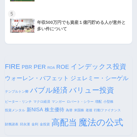
5
年収500万円でも資産１億円貯める人が意外と
多い件について
FIRE
インデックス投資
PER
ROE
PBR
ROA
ウォーレン・バフェット
ジェレミー・シーゲル
バブル経済
バリュー投資
テンプルトン卿
ピーター・リンチ
マクロ経済
マンガー
ロバート・シラー
増配
小型株
新NISA
株主優待
投資メンタル
為替
米国株
老後
行動ファイナンス
魔法の公式
高配当
財務諸表
邱永漢
金利
金投資