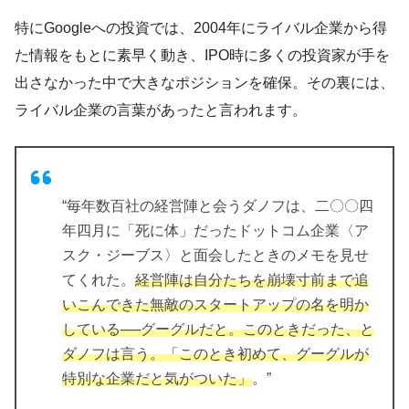
特にGoogleへの投資では、2004年にライバル企業から得
た情報をもとに素早く動き、IPO時に多くの投資家が手を
出さなかった中で大きなポジションを確保。その裏には、
ライバル企業の言葉があったと言われます。
“毎年数百社の経営陣と会うダノフは、二〇〇四
年四月に「死に体」だったドットコム企業〈ア
スク・ジーブス〉と面会したときのメモを見せ
てくれた。
経営陣は自分たちを崩壊寸前まで追
いこんできた無敵のスタートアップの名を明か
している──グーグルだと。このときだった、と
ダノフは言う。「このとき初めて、グーグルが
特別な企業だと気がついた」
。”