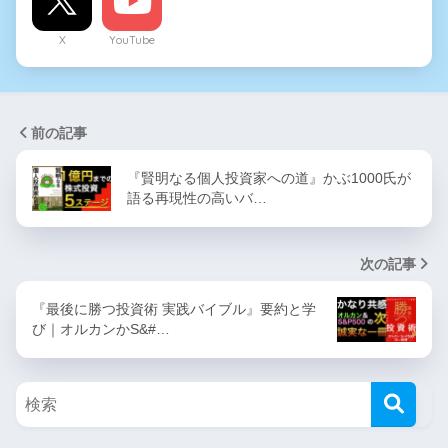
X
YouTube
前の記事
『賢明なる個人投資家への道』かぶ1000氏が
語る再現性の高いバ…
次の記事
『最後に勝つ投資術 実践バイブル』要約と学
び｜オルカンかS&#…