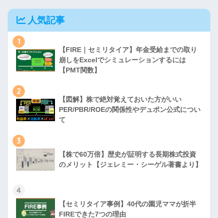
人気記事
1
【FIRE｜セミリタイア】年金受給までの取り
崩しをExcelでシミュレーションするには
【PMT関数】
2
【図解】株で絶対覚えておいた方がいい
PER/PBR/ROEの関係性やデュポン公式につい
て
3
【株で60万倍】歴史が証明する長期株式投資
のメリット【ジェレミー・シーゲル著書より】
4
【セミリタイア事例】40代の園児ママが折半
FIREできた7つの理由